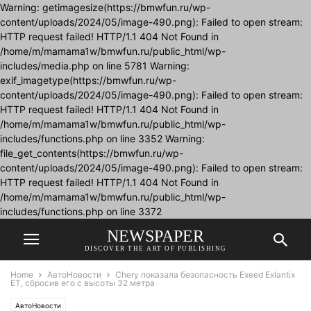
Warning: getimagesize(https://bmwfun.ru/wp-
content/uploads/2024/05/image-490.png): Failed to open stream:
HTTP request failed! HTTP/1.1 404 Not Found in
/home/m/mamama1w/bmwfun.ru/public_html/wp-
includes/media.php on line 5781 Warning:
exif_imagetype(https://bmwfun.ru/wp-
content/uploads/2024/05/image-490.png): Failed to open stream:
HTTP request failed! HTTP/1.1 404 Not Found in
/home/m/mamama1w/bmwfun.ru/public_html/wp-
includes/functions.php on line 3352 Warning:
file_get_contents(https://bmwfun.ru/wp-
content/uploads/2024/05/image-490.png): Failed to open stream:
HTTP request failed! HTTP/1.1 404 Not Found in
/home/m/mamama1w/bmwfun.ru/public_html/wp-
includes/functions.php on line 3372
NEWSPAPER
DISCOVER THE ART OF PUBLISHING
Home
АвтоНовости
Chery показала безопасность Exeed Exlantix
ET, сбросив его с высоты 32 метра
АвтоНовости