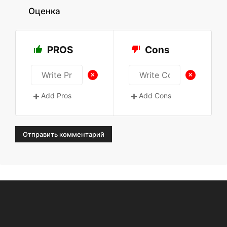
Оценка
PROS
Cons
+
+
Add Pros
Add Cons