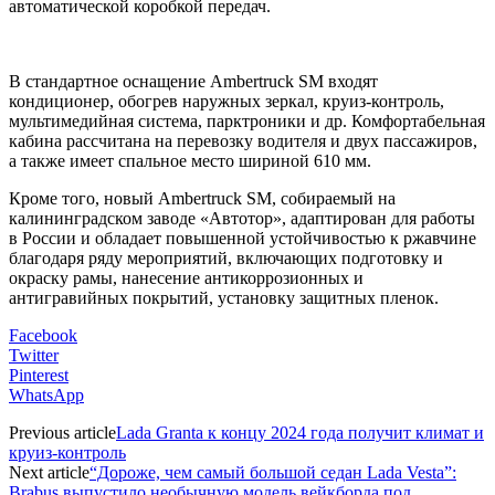
автоматической коробкой передач.
В стандартное оснащение Ambertruck SM входят
кондиционер, обогрев наружных зеркал, круиз-контроль,
мультимедийная система, парктроники и др. Комфортабельная
кабина рассчитана на перевозку водителя и двух пассажиров,
а также имеет спальное место шириной 610 мм.
Кроме того, новый Ambertruck SM, собираемый на
калининградском заводе «Автотор», адаптирован для работы
в России и обладает повышенной устойчивостью к ржавчине
благодаря ряду мероприятий, включающих подготовку и
окраску рамы, нанесение антикоррозионных и
антигравийных покрытий, установку защитных пленок.
Facebook
Twitter
Pinterest
WhatsApp
Previous article
Lada Granta к концу 2024 года получит климат и
круиз-контроль
Next article
“Дороже, чем самый большой седан Lada Vesta”:
Brabus выпустило необычную модель вейкборда под