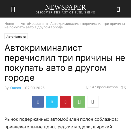
NEWSPAPER
DISCOVER THE ART OF PUBLISHING
Home
АвтоНовости
Автокриминалист перечислил три причины
не покупать авто в другом городе
АвтоНовости
Автокриминалист
перечислил три причины не
покупать авто в другом
городе
147 просмотров
0
By
Олеся
-
02.03.2025
Рынок подержанных автомобилей полон соблазнов:
привлекательные цены, редкие модели, широкий