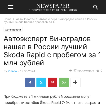
NEWSPAPER
DISCOVER THE ART OF PUBLISHING
Home
АвтоНовости
Автоэксперт Виноградов нашел в России
лучший Skoda Rapid с пробегом за 1...
АвтоНовости
Автоэксперт Виноградов
нашел в России лучший
Skoda Rapid с пробегом за 1
млн рублей
97 просмотров
0
By
Ольга
-
19.05.2024
При бюджете в 1 миллион рублей россияне могут
приобрести хэтчбек Škoda Rapid 7-9-летнего возраста