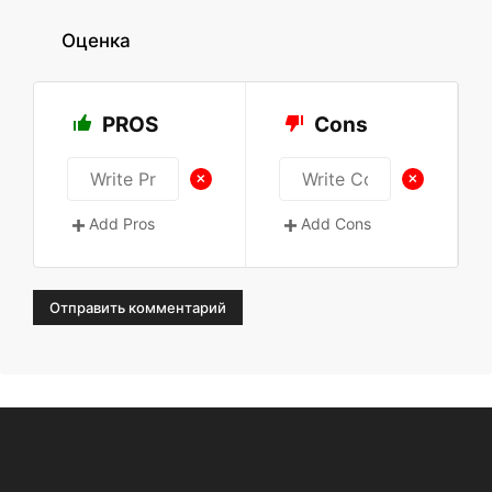
Оценка
PROS
Cons
+
+
Add Pros
Add Cons