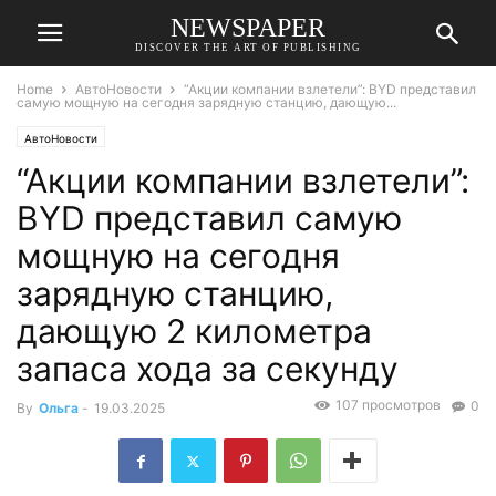
NEWSPAPER
DISCOVER THE ART OF PUBLISHING
Home
АвтоНовости
“Акции компании взлетели”: BYD представил
самую мощную на сегодня зарядную станцию, дающую...
АвтоНовости
“Акции компании взлетели”:
BYD представил самую
мощную на сегодня
зарядную станцию,
дающую 2 километра
запаса хода за секунду
107 просмотров
0
By
Ольга
-
19.03.2025