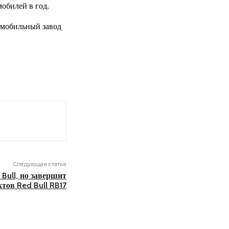
обилей в год.
омобильный завод
Следующая статья
Bull, но завершит
тов Red Bull RB17