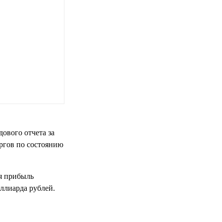
ового отчета за
ргов по состоянию
ая прибыль
иллиарда рублей.