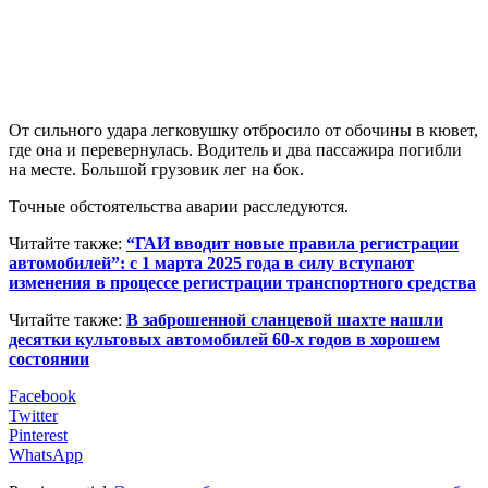
От сильного удара легковушку отбросило от обочины в кювет,
где она и перевернулась. Водитель и два пассажира погибли
на месте. Большой грузовик лег на бок.
Точные обстоятельства аварии расследуются.
Читайте также:
“ГАИ вводит новые правила регистрации
автомобилей”: с 1 марта 2025 года в силу вступают
изменения в процессе регистрации транспортного средства
Читайте также:
В заброшенной сланцевой шахте нашли
десятки культовых автомобилей 60-х годов в хорошем
состоянии
Facebook
Twitter
Pinterest
WhatsApp