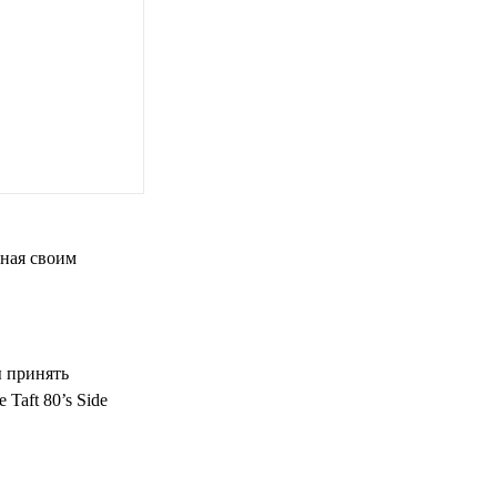
тная своим
ы принять
aft 80’s Side