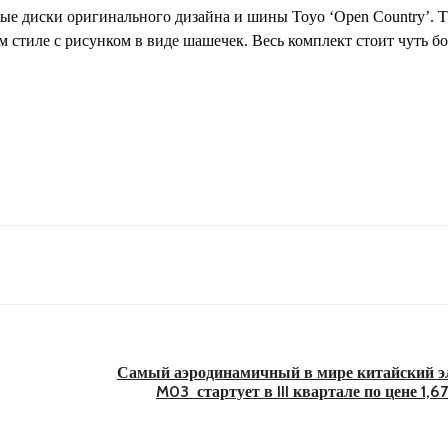
ые диски оригинального дизайна и шины Toyo ‘Open Country’. 
 стиле с рисунком в виде шашечек. Весь комплект стоит чуть бо
Самый аэродинамичный в мире китайский э
M03 стартует в III квартале по цене 1,