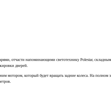
рями, отчасти напоминающими светотехнику Polestar, складны
окировки дверей.
им мотором, который будет вращать задние колеса. На полном з
етров.