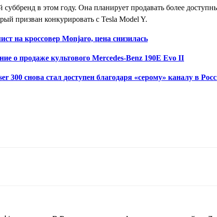
й суббренд в этом году. Она планирует продавать более доступ
рый призван конкурировать с Tesla Model Y.
ст на кроссовер Monjaro, цена снизилась
ие о продаже культового Mercedes-Benz 190E Evo II
er 300 снова стал доступен благодаря «серому» каналу в Росс