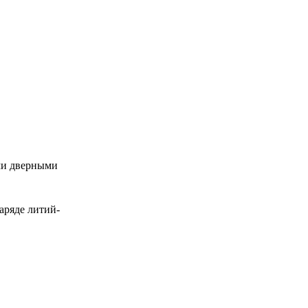
ми дверными
аряде литий-