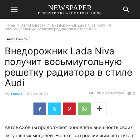
NEWSPAPER
DISCOVER THE ART OF PUBLISHING
Home
АвтоНовости
Внедорожник Lada Niva получит
восьмиугольную решетку радиатора в стиле Audi
АвтоНовости
Внедорожник Lada Niva
получит восьмиугольную
решетку радиатора в стиле
Audi
186 просмотров
0
By
Олеся
-
03.04.2025
АвтоВАЗовцы продолжают обновлять внешность своих
актуальных моделей. На этот раз российский автогигант