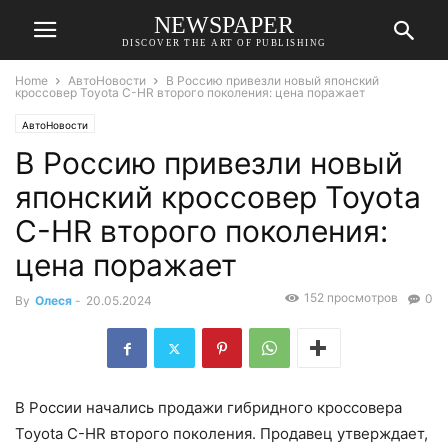
NEWSPAPER
DISCOVER THE ART OF PUBLISHING
Home
АвтоНовости
В Россию привезли новый японский
кроссовер Toyota C-HR второго поколения: цена поражает
АвтоНовости
В Россию привезли новый
японский кроссовер Toyota
C-HR второго поколения:
цена поражает
152 просмотров
0
By
Олеся
-
20.05.2024
В России начались продажи гибридного кроссовера
Toyota C-HR второго поколения. Продавец утверждает,