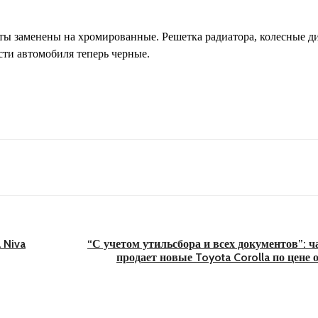
менты заменены на хромированные. Решетка радиатора, колесные ди
асти автомобиля теперь черные.
 Niva
“С учетом утильсбора и всех документов”: 
продает новые Toyota Corolla по цене 