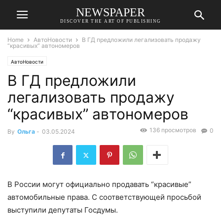
NEWSPAPER
DISCOVER THE ART OF PUBLISHING
Home
АвтоНовости
В ГД предложили легализовать продажу
“красивых” автономеров
АвтоНовости
В ГД предложили
легализовать продажу
“красивых” автономеров
136 просмотров
0
By
Ольга
-
03.05.2024
В России могут официально продавать “красивые”
автомобильные права. С соответствующей просьбой
выступили депутаты Госдумы.