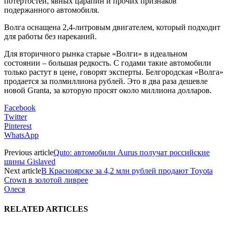
потертостей, явных царапин и прочих признаков
подержанного автомобиля.
Волга оснащена 2,4-литровым двигателем, который подходит
для работы без нареканий.
Для вторичного рынка старые «Волги» в идеальном
состоянии – большая редкость. С годами такие автомобили
только растут в цене, говорят эксперты. Белгородская «Волга»
продается за полмиллиона рублей. Это в два раза дешевле
новой Granta, за которую просят около миллиона долларов.
Facebook
Twitter
Pinterest
WhatsApp
Previous article
Quto: автомобили Aurus получат российские
шины Gislaved
Next article
В Красноярске за 4,2 млн рублей продают Toyota
Crown в золотой ливрее
Олеся
RELATED ARTICLES