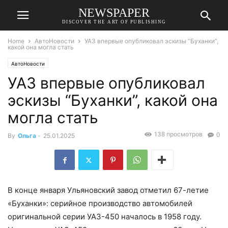
NEWSPAPER
DISCOVER THE ART OF PUBLISHING
Home
АвтоНовости
УАЗ впервые опубликовал эскизы “Буханки”,
какой она могла стать
АвтоНовости
УАЗ впервые опубликовал
эскизы “Буханки”, какой она
могла стать
138 просмотров
0
By
Ольга
-
25.01.2025
В конце января Ульяновский завод отметил 67-летие
«Буханки»: серийное производство автомобилей
оригинальной серии УАЗ-450 началось в 1958 году.