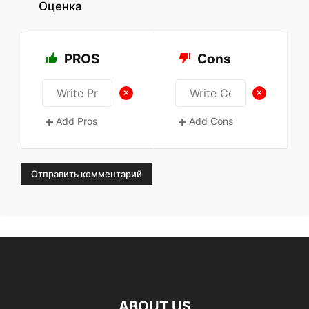
Оценка
PROS
Cons
+
+
Add Pros
Add Cons
ABOUT US