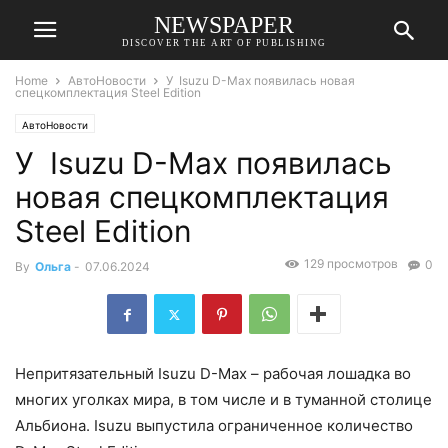
NEWSPAPER
DISCOVER THE ART OF PUBLISHING
Home
АвтоНовости
У Isuzu D-Max появилась новая
спецкомплектация Steel Edition
АвтоНовости
У Isuzu D-Max появилась
новая спецкомплектация
Steel Edition
129 просмотров
0
By
Ольга
-
07.06.2024
Непритязательный Isuzu D-Max – рабочая лошадка во
многих уголках мира, в том числе и в туманной столице
Альбиона. Isuzu выпустила ограниченное количество