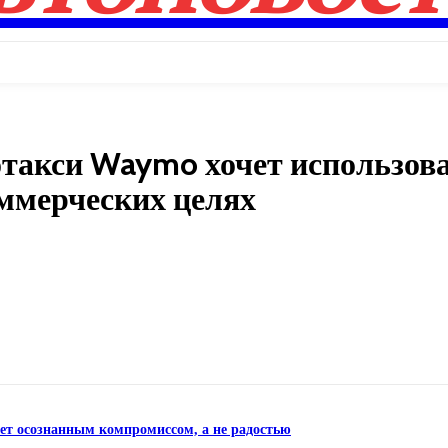
отакси Waymo хочет использов
оммерческих целях
Поделиться
нет осознанным компромиссом, а не радостью