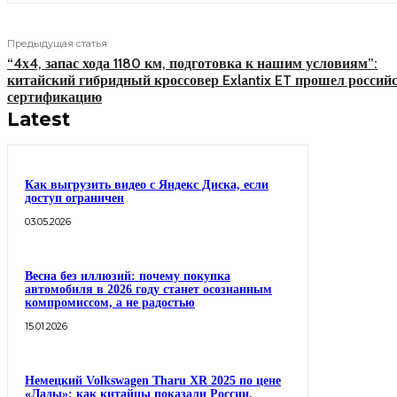
Предыдущая статья
“4х4, запас хода 1180 км, подготовка к нашим условиям”:
китайский гибридный кроссовер Exlantix ET прошел россий
сертификацию
Latest
Как выгрузить видео с Яндекс Диска, если
доступ ограничен
03.05.2026
Весна без иллюзий: почему покупка
автомобиля в 2026 году станет осознанным
компромиссом, а не радостью
15.01.2026
Немецкий Volkswagen Tharu XR 2025 по цене
«Лады»: как китайцы показали России,