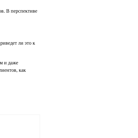
ов. В перспективе
риведет ли это к
ям и даже
лиентов, как