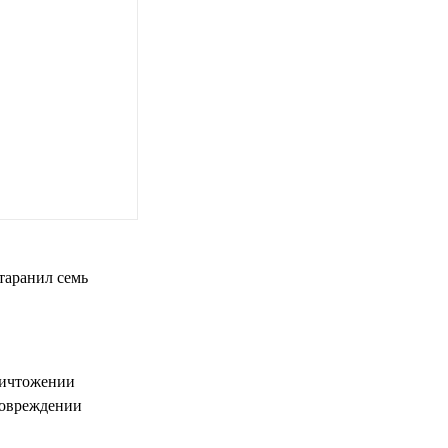
таранил семь
ничтожении
повреждении