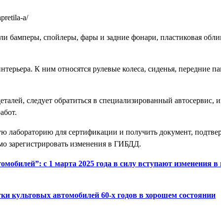
ли бамперы, спойлеры, фары и задние фонари, пластиковая обли
терьера. К ним относятся рулевые колеса, сиденья, передние п
еталей, следует обратиться в специализированный автосервис,
абот.
ную лабораторию для сертификации и получить документ, подт
имо зарегистрировать изменения в ГИБДД.
мобилей”: с 1 марта 2025 года в силу вступают изменения в 
ки культовых автомобилей 60-х годов в хорошем состоянии