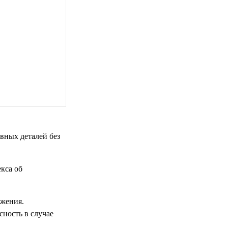
вных деталей без
кса об
ижения.
ность в случае