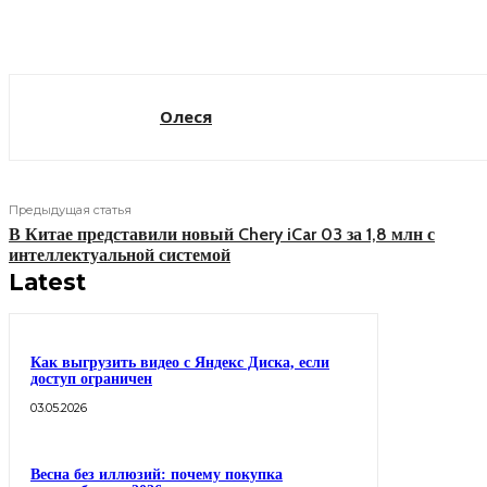
Поделиться
Олеся
Предыдущая статья
В Китае представили новый Chery iCar 03 за 1,8 млн с
интеллектуальной системой
Latest
Как выгрузить видео с Яндекс Диска, если
доступ ограничен
03.05.2026
Весна без иллюзий: почему покупка