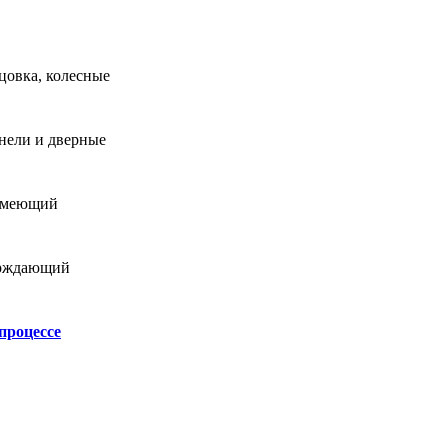
цовка, колесные
анели и дверные
 имеющий
верждающий
процессе