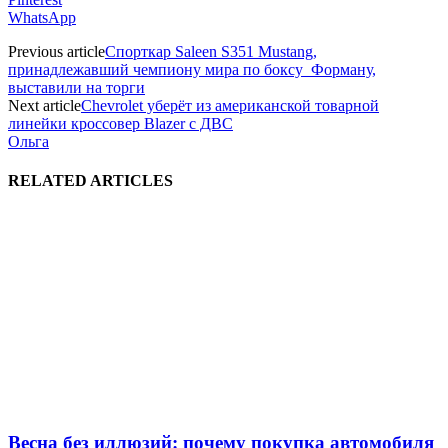
WhatsApp
Previous article
Спорткар Saleen S351 Mustang,
принадлежавший чемпиону мира по боксу Форману,
выставили на торги
Next article
Chevrolet уберёт из американской товарной
линейки кроссовер Blazer с ДВС
Ольга
RELATED ARTICLES
Весна без иллюзий: почему покупка автомобиля