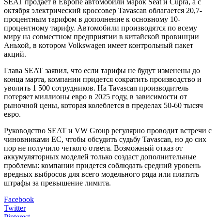
SEAT продает в Европе автомобили марок Seat и Cupra, а с
октября электрический кроссовер Tavascan облагается 20,7-
процентным тарифом в дополнение к основному 10-
процентному тарифу. Автомобили производятся по всему
миру на совместном предприятии в китайской провинции
Аньхой, в котором Volkswagen имеет контрольный пакет
акций.
Глава SEAT заявил, что если тарифы не будут изменены до
конца марта, компании придется сократить производство и
уволить 1 500 сотрудников. На Tavascan производитель
потеряет миллионы евро в 2025 году, в зависимости от
рыночной цены, которая колеблется в пределах 50-60 тысяч
евро.
Руководство SEAT и VW Group регулярно проводит встречи с
чиновниками ЕС, чтобы обсудить судьбу Tavascan, но до сих
пор не получило четкого ответа. Возможный отказ от
аккумуляторных моделей только создаст дополнительные
проблемы: компании придется соблюдать средний уровень
вредных выбросов для всего модельного ряда или платить
штрафы за превышение лимита.
Facebook
Twitter
Pinterest