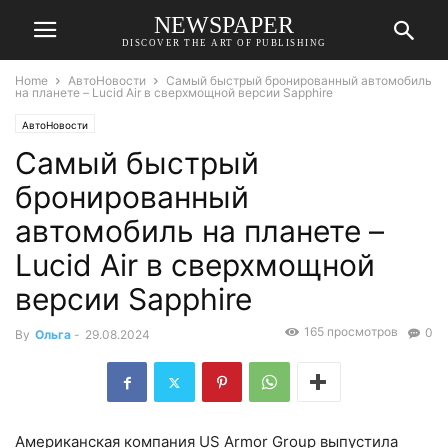
NEWSPAPER
DISCOVER THE ART OF PUBLISHING
Home
АвтоНовости
Самый быстрый бронированный автомобиль
на планете – Lucid Air в сверхмощной версии Sapphire
АвтоНовости
Самый быстрый
бронированный
автомобиль на планете –
Lucid Air в сверхмощной
версии Sapphire
165 просмотров
0
By
Ольга
-
29.08.2024
Американская компания US Armor Group выпустила