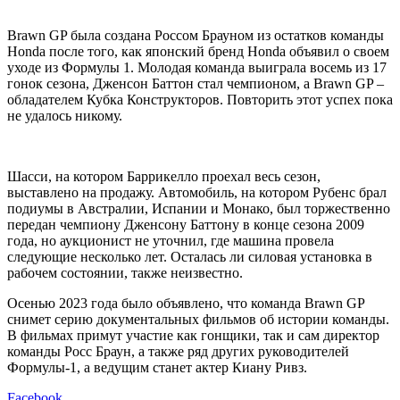
Brawn GP была создана Россом Брауном из остатков команды
Honda после того, как японский бренд Honda объявил о своем
уходе из Формулы 1. Молодая команда выиграла восемь из 17
гонок сезона, Дженсон Баттон стал чемпионом, а Brawn GP –
обладателем Кубка Конструкторов. Повторить этот успех пока
не удалось никому.
Шасси, на котором Баррикелло проехал весь сезон,
выставлено на продажу. Автомобиль, на котором Рубенс брал
подиумы в Австралии, Испании и Монако, был торжественно
передан чемпиону Дженсону Баттону в конце сезона 2009
года, но аукционист не уточнил, где машина провела
следующие несколько лет. Осталась ли силовая установка в
рабочем состоянии, также неизвестно.
Осенью 2023 года было объявлено, что команда Brawn GP
снимет серию документальных фильмов об истории команды.
В фильмах примут участие как гонщики, так и сам директор
команды Росс Браун, а также ряд других руководителей
Формулы-1, а ведущим станет актер Киану Ривз.
Facebook