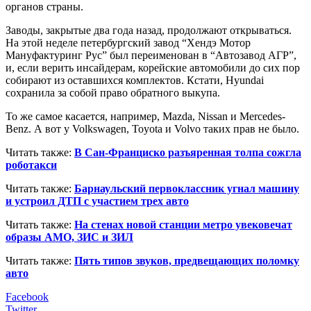
органов страны.
Заводы, закрытые два года назад, продолжают открываться.
На этой неделе петербургский завод “Хендэ Мотор
Мануфактуринг Рус” был переименован в “Автозавод АГР”,
и, если верить инсайдерам, корейские автомобили до сих пор
собирают из оставшихся комплектов. Кстати, Hyundai
сохранила за собой право обратного выкупа.
То же самое касается, например, Mazda, Nissan и Mercedes-
Benz. А вот у Volkswagen, Toyota и Volvo таких прав не было.
Читать также:
В Сан-Франциско разъяренная толпа сожгла
роботакси
Читать также:
Барнаульский первоклассник угнал машину
и устроил ДТП с участием трех авто
Читать также:
На стенах новой станции метро увековечат
образы АМО, ЗИС и ЗИЛ
Читать также:
Пять типов звуков, предвещающих поломку
авто
Facebook
Twitter