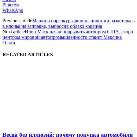
Pinterest
WhatsApp
Previous article
Машина наркокурьерши из полиции разлетелась
в клочья на заправке, выбросив облако кокаина
Next article
Илон Маск начал подрывать автопром США, скоро
центром мировой автопромышленности станет Мексика
Ольга
RELATED ARTICLES
Весна без иллюзий: почему покупка автомобиля