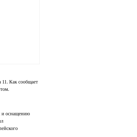
 11. Как сообщает
етом.
м и оснащению
ил
пейского