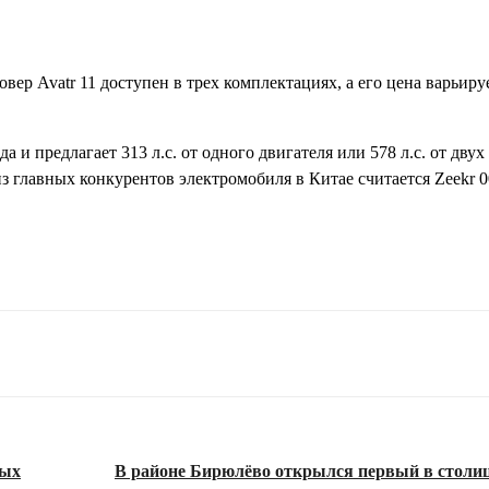
овер Avatr 11 доступен в трех комплектациях, а его цена варьируе
 и предлагает 313 л.с. от одного двигателя или 578 л.с. от двух
из главных конкурентов электромобиля в Китае считается Zeekr 0
ных
В районе Бирюлёво открылся первый в столиц