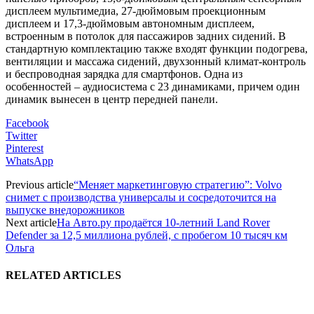
дисплеем мультимедиа, 27-дюймовым проекционным
дисплеем и 17,3-дюймовым автономным дисплеем,
встроенным в потолок для пассажиров задних сидений. В
стандартную комплектацию также входят функции подогрева,
вентиляции и массажа сидений, двухзонный климат-контроль
и беспроводная зарядка для смартфонов. Одна из
особенностей – аудиосистема с 23 динамиками, причем один
динамик вынесен в центр передней панели.
Facebook
Twitter
Pinterest
WhatsApp
Previous article
“Меняет маркетинговую стратегию”: Volvo
снимет с производства универсалы и сосредоточится на
выпуске внедорожников
Next article
На Авто.ру продаётся 10-летний Land Rover
Defender за 12,5 миллиона рублей, с пробегом 10 тысяч км
Ольга
RELATED ARTICLES