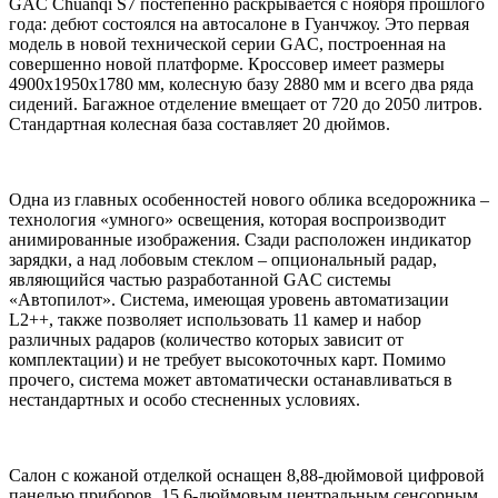
GAC Chuanqi S7 постепенно раскрывается с ноября прошлого
года: дебют состоялся на автосалоне в Гуанчжоу. Это первая
модель в новой технической серии GAC, построенная на
совершенно новой платформе. Кроссовер имеет размеры
4900x1950x1780 мм, колесную базу 2880 мм и всего два ряда
сидений. Багажное отделение вмещает от 720 до 2050 литров.
Стандартная колесная база составляет 20 дюймов.
Одна из главных особенностей нового облика вседорожника –
технология «умного» освещения, которая воспроизводит
анимированные изображения. Сзади расположен индикатор
зарядки, а над лобовым стеклом – опциональный радар,
являющийся частью разработанной GAC системы
«Автопилот». Система, имеющая уровень автоматизации
L2++, также позволяет использовать 11 камер и набор
различных радаров (количество которых зависит от
комплектации) и не требует высокоточных карт. Помимо
прочего, система может автоматически останавливаться в
нестандартных и особо стесненных условиях.
Салон с кожаной отделкой оснащен 8,88-дюймовой цифровой
панелью приборов, 15,6-дюймовым центральным сенсорным