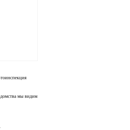
втоинспекция
ведомства мы видим
.