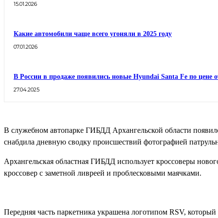
15.01.2026
Какие автомобили чаще всего угоняли в 2025 году
07.01.2026
В России в продаже появились новые Hyundai Santa Fe по цене о
27.04.2025
В служебном автопарке ГИБДД Архангельской области появилс
снабдила дневную сводку происшествий фотографией патрульн
Архангельская областная ГИБДД использует кроссоверы нового
кроссовер с заметной ливреей и проблесковыми маячками.
Передняя часть паркетника украшена логотипом RSV, который