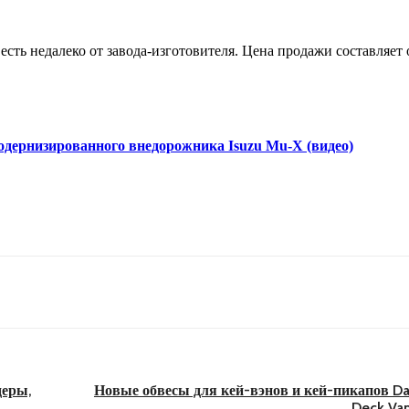
ть недалеко от завода-изготовителя. Цена продажи составляет 
одернизированного внедорожника Isuzu Mu-X (видео)
деры,
Новые обвесы для кей-вэнов и кей-пикапов Daih
Deck Va