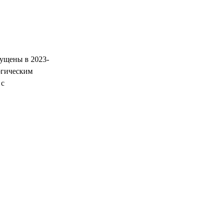
пущены в 2023-
огическим
 с