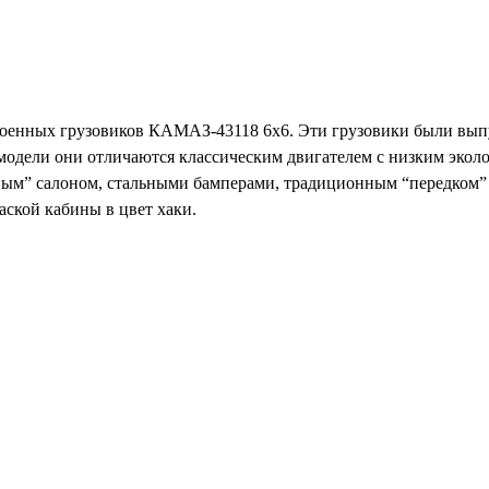
о военных грузовиков КАМАЗ-43118 6х6. Эти грузовики были вы
 модели они отличаются классическим двигателем с низким экол
ным” салоном, стальными бамперами, традиционным “передком”
ской кабины в цвет хаки.