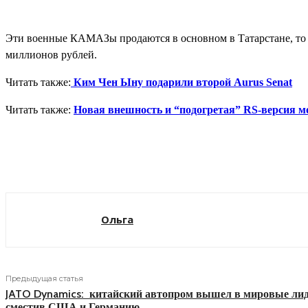
Эти военные КАМАЗы продаются в основном в Татарстане, то ес
миллионов рублей.
Читать также:
Ким Чен Ыну подарили второй Aurus Senat
Читать также:
Новая внешность и “подогретая” RS-версия м
Поделиться
Ольга
Предыдущая статья
JATO Dynamics: китайский автопром вышел в мировые ли
сместив США и Германию