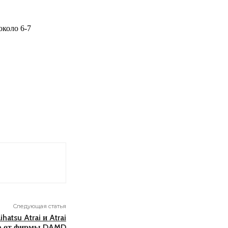
около 6-7
Следующая статья
atsu Atrai и Atrai
n от фирмы DAMD