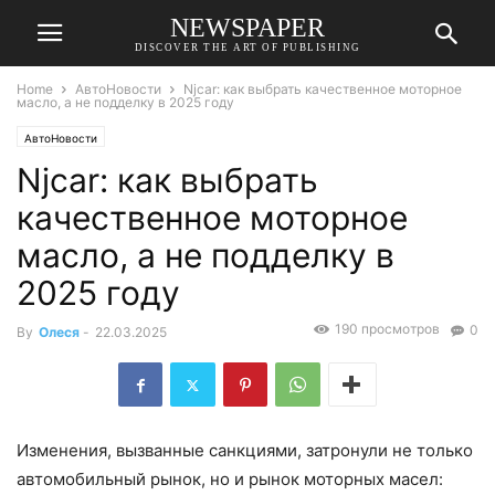
NEWSPAPER
DISCOVER THE ART OF PUBLISHING
Home
АвтоНовости
Njcar: как выбрать качественное моторное
масло, а не подделку в 2025 году
АвтоНовости
Njcar: как выбрать
качественное моторное
масло, а не подделку в
2025 году
190 просмотров
0
By
Олеся
-
22.03.2025
Изменения, вызванные санкциями, затронули не только
автомобильный рынок, но и рынок моторных масел: