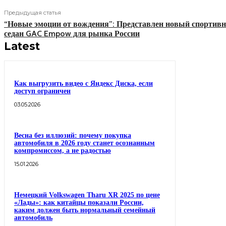
Предыдущая статья
“Новые эмоции от вождения”: Представлен новый спортив
седан GAC Empow для рынка России
Latest
Как выгрузить видео с Яндекс Диска, если
доступ ограничен
03.05.2026
Весна без иллюзий: почему покупка
автомобиля в 2026 году станет осознанным
компромиссом, а не радостью
15.01.2026
Немецкий Volkswagen Tharu XR 2025 по цене
«Лады»: как китайцы показали России,
каким должен быть нормальный семейный
автомобиль