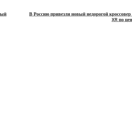
ный
В Россию привезли новый недорогой кроссовер
XR по цен