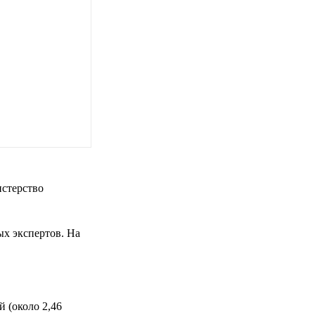
истерство
ых экспертов. На
й (около 2,46