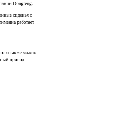
мпании Dongfeng.
онные сиденья с
тимедиа работает
ятора также можно
лный привод –