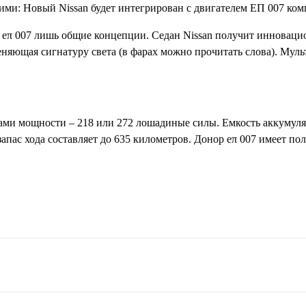
кими: Новый Nissan будет интегрирован с двигателем EΠ 007 ко
eπ 007 лишь общие концепции. Седан Nissan получит инноваци
няющая сигнатуру света (в фарах можно прочитать слова). Муль
ами мощности – 218 или 272 лошадиные силы. Емкость аккумул
пас хода составляет до 635 километров. Донор eπ 007 имеет по