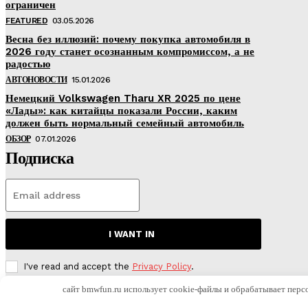
ограничен
FEATURED
03.05.2026
Весна без иллюзий: почему покупка автомобиля в
2026 году станет осознанным компромиссом, а не
радостью
АВТОНОВОСТИ
15.01.2026
Немецкий Volkswagen Tharu XR 2025 по цене
«Лады»: как китайцы показали России, каким
должен быть нормальный семейный автомобиль
ОБЗОР
07.01.2026
Подписка
I WANT IN
I've read and accept the
Privacy Policy
.
сайт bmwfun.ru использует cookie-файлы и обрабатывает перс
© 2026 Все права