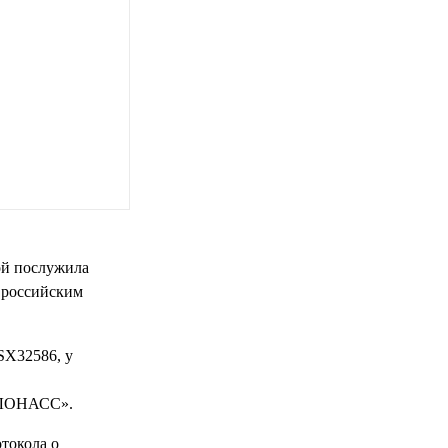
ой послужила
 российским
SX32586, у
 ГЛОНАСС».
токола о