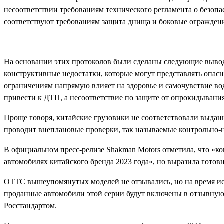
несоответствии требованиям технического регламента о безоп
соответствуют требованиям защита днища и боковые огражден
На основании этих протоколов были сделаны следующие выво
конструктивные недостатки, которые могут представлять опасн
ограничениям напрямую влияет на здоровье и самочувствие во
привести к ДТП, а несоответствие по защите от опрокидывани
Проще говоря, китайские грузовики не соответствовали выданн
проводит внеплановые проверки, так называемые контрольно-
В официальном пресс-релизе Shakman Motors отметила, что «к
автомобилях китайского бренда 2023 года», но выразила готовн
ОТТС вышеупомянутых моделей не отзывались, но на время и
проданные автомобили этой серии будут включены в отзывную
Росстандартом.