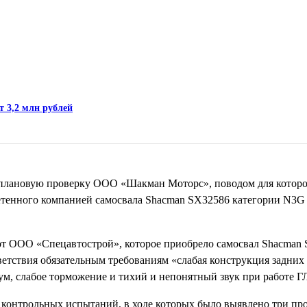
т 3,2 млн рублей
еплановую проверку ООО «Шакман Моторс», поводом для котор
ретенного компанией самосвала Shacman SX32586 категории N3G
от ООО «Спецавтострой», которое приобрело самосвал Shacman 
ветствия обязательным требованиям «слабая конструкция задних
ум, слабое торможение и тихий и непонятный звук при работе
онтрольных испытаний, в ходе которых было выявлено три про