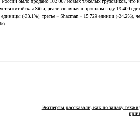
в России было продано 102 007 новых тяжелых грузовиков, что 
ется китайская Sitka, реализовавшая в прошлом году 19 409 един
диницы (-33.1%), третье – Shacman – 15 729 единиц (-24.2%), ч
%).
Эксперты рассказали, как по запаху техжи
прич