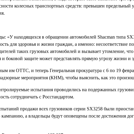
асности колесных транспортных средств: превышен предельный 
ия.
ды: «У находящихся в обращении автомобилей Shacman типа S
ость для здоровья и жизни граждан, а именно: несоответствие 
дителей таких грузовых автомобилей и вызывает утомление, что
я и боковой защите может представлять прямую угрозу жизни и 
ым им ОТТС, и теперь Генеральная прокуратура с 6 по 19 февра
надзорные мероприятия (КНМ), чтобы выяснить, как это произо
онтролируемые испытания проводились на подержанных грузовик
ость сотрудничать с Росстандартом.
спытаний продажи всех грузовиков серии SX3258 были приоста
 кампанию, а владельцы будут оповещены после достижения дог