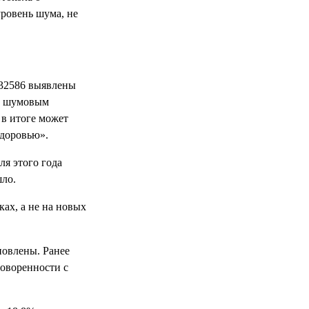
уровень шума, не
X32586 выявлены
по шумовым
 в итоге может
здоровью».
ля этого года
шло.
ах, а не на новых
новлены. Ранее
оворенности с