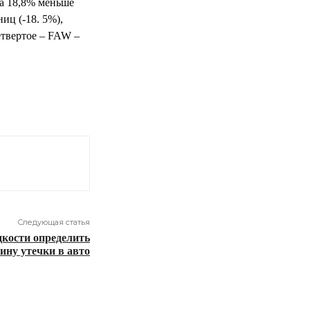
на 18,8% меньше
иц (-18. 5%),
етвертое – FAW –
Следующая статья
дкости определить
ину утечки в авто