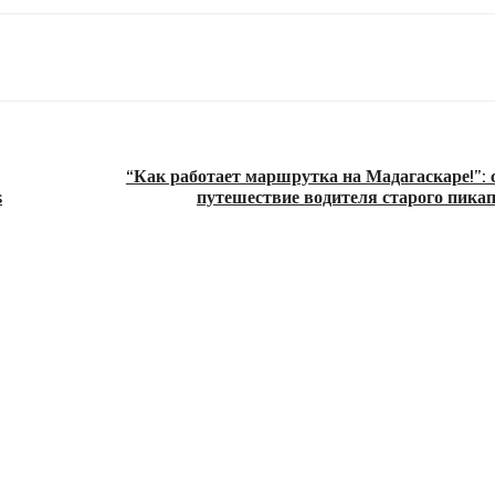
“Как работает маршрутка на Мадагаскаре!”:
s
путешествие водителя старого пикап