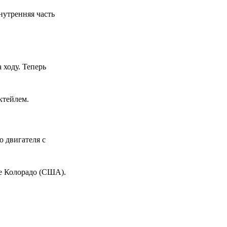
нутренняя часть
 ходу. Теперь
ктейлем.
о двигателя с
те Колорадо (США).