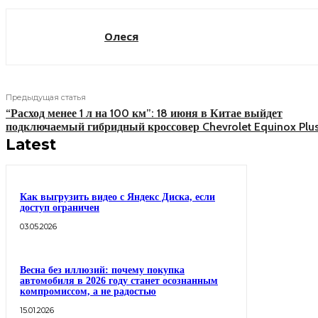
Олеся
Предыдущая статья
“Расход менее 1 л на 100 км”: 18 июня в Китае выйдет
подключаемый гибридный кроссовер Chevrolet Equinox Plu
Latest
Как выгрузить видео с Яндекс Диска, если
доступ ограничен
03.05.2026
Весна без иллюзий: почему покупка
автомобиля в 2026 году станет осознанным
компромиссом, а не радостью
15.01.2026