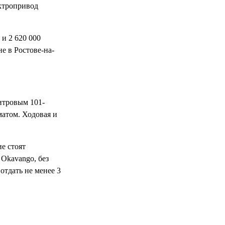
ектропривод
 и 2 620 000
не в Ростове-на-
итровым 101-
атом. Ходовая и
ие стоят
 Okavango, без
отдать не менее 3