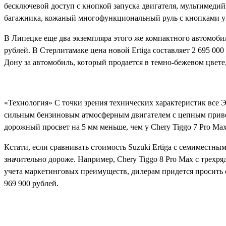
бесключевой доступ с кнопкой запуска двигателя, мультимеди
багажника, кожаный многофункциональный руль с кнопками у
В Липецке еще два экземпляра этого же компактного автомобиля
рублей. В Стерлитамаке цена новой Ertiga составляет 2 695 000
Дону за автомобиль, который продается в темно-бежевом цвете,
«Технология» С точки зрения технических характеристик все 
сильным бензиновым атмосферным двигателем с цепным привод
дорожный просвет на 5 мм меньше, чем у Chery Tiggo 7 Pro Max 
Кстати, если сравнивать стоимость Suzuki Ertiga с семиместны
значительно дороже. Например, Chery Tiggo 8 Pro Max с трехря
учета маркетинговых преимуществ, дилерам придется просить от 
969 900 рублей.
Поделиться