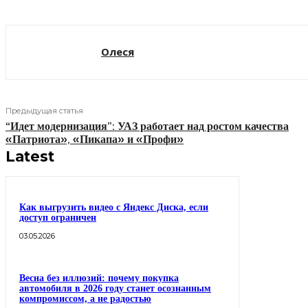
Олеся
Предыдущая статья
“Идет модернизация”: УАЗ работает над ростом качества
«Патриота», «Пикапа» и «Профи»
Latest
Как выгрузить видео с Яндекс Диска, если
доступ ограничен
03.05.2026
Весна без иллюзий: почему покупка
автомобиля в 2026 году станет осознанным
компромиссом, а не радостью