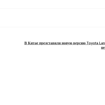
В Китае представили новую версию Toyota Land
це