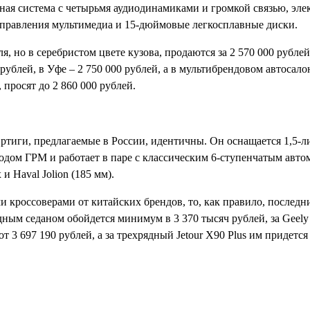
йная система с четырьмя аудиодинамиками и громкой связью, эл
правления мультимедиа и 15-дюймовые легкосплавные диски.
, но в серебристом цвете кузова, продаются за 2 570 000 рублей
 рублей, в Уфе – 2 750 000 рублей, а в мультибрендовом автосало
 просят до 2 860 000 рублей.
Эртиги, предлагаемые в России, идентичны. Он оснащается 1,5-л
ом ГРМ и работает в паре с классическим 6-ступенчатым автом
и Haval Jolion (185 мм).
ми кроссоверами от китайских брендов, то, как правило, последн
дным седаном обойдется минимум в 3 370 тысяч рублей, за Geely
3 697 190 рублей, а за трехрядный Jetour X90 Plus им придется 