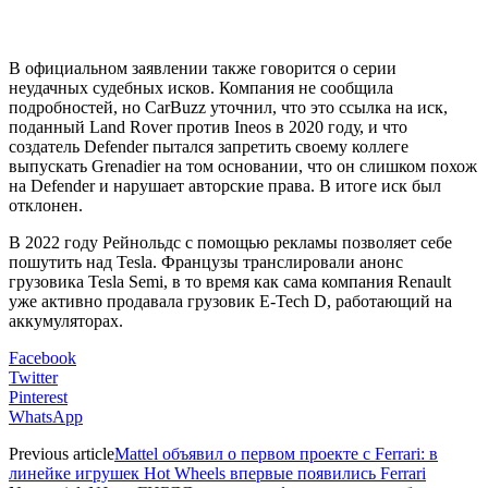
В официальном заявлении также говорится о серии
неудачных судебных исков. Компания не сообщила
подробностей, но CarBuzz уточнил, что это ссылка на иск,
поданный Land Rover против Ineos в 2020 году, и что
создатель Defender пытался запретить своему коллеге
выпускать Grenadier на том основании, что он слишком похож
на Defender и нарушает авторские права. В итоге иск был
отклонен.
В 2022 году Рейнольдс с помощью рекламы позволяет себе
пошутить над Tesla. Французы транслировали анонс
грузовика Tesla Semi, в то время как сама компания Renault
уже активно продавала грузовик E-Tech D, работающий на
аккумуляторах.
Facebook
Twitter
Pinterest
WhatsApp
Previous article
Mattel объявил о первом проекте с Ferrari: в
линейке игрушек Hot Wheels впервые появились Ferrari