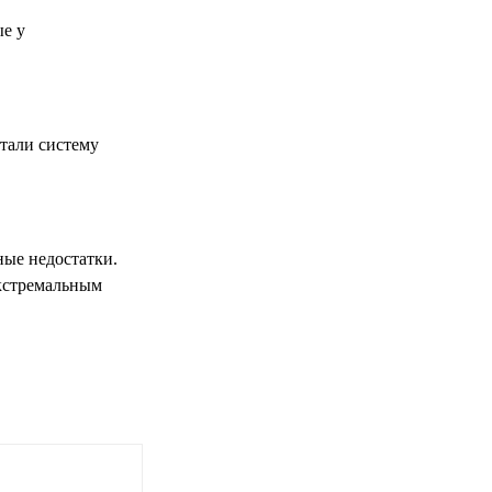
ые у
отали систему
ые недостатки.
экстремальным