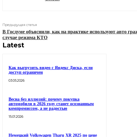
Предыдущая статья
В Госдуме объяснили, как на практике используют авто гра
случае режима КТО
Latest
Как выгрузить видео с Яндекс Диска, если
доступ ограничен
03.05.2026
Весна без иллюзий: почему покупка
автомобиля в 2026 году станет осознанным
компромиссом, а не радостью
15.01.2026
Немецкий Volkswagen Tharu XR 2025 по цене