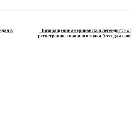
ждан в
“Возвращение американской легенды”: For
регистрацию товарного знака Boss для сво