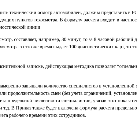
ить технический осмотр автомобилей, должны представить в Р
щих пунктов техосмотра. В формулу расчета входит, в частнос
ностической линии.
смотр, составляет, например, 30 минут, то за 8-часовой рабочий 
осмотра за это же время выдает 100 диагностических карт, то эт
яснительной записке, действующая методика позволяет “отдел
амеренно завышали количество специалистов в установленной ф
али продолжительность смен (без учета ограничений, установл
та предельной численности специалистов, увязав этот показате
 т.д. В Приказ также будет включена формула расчета предельн
ета рабочего времени этих сотрудников.