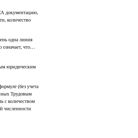
СА документацию,
ти, количество
день одна линия
о означает, что…
ьным юридическим
ормуле (без учета
енных Трудовым
ль с количеством
ой численности