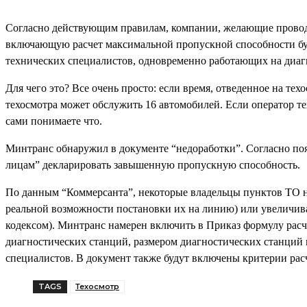
Согласно действующим правилам, компании, желающие провод
включающую расчет максимальной пропускной способности буду
технических специалистов, одновременно работающих на диаг
Для чего это? Все очень просто: если время, отведенное на техо
техосмотра может обслужить 16 автомобилей. Если оператор тех
сами понимаете что.
Минтранс обнаружил в документе “недоработки”. Согласно по
лицам” декларировать завышенную пропускную способность.
По данным “Коммерсанта”, некоторые владельцы пунктов ТО н
реальной возможности постановки их на линию) или увеличив
кодексом). Минтранс намерен включить в Приказ формулу расче
диагностических станций, размером диагностических станций и
специалистов. В документ также будут включены критерии расч
TAGS
Техосмотр