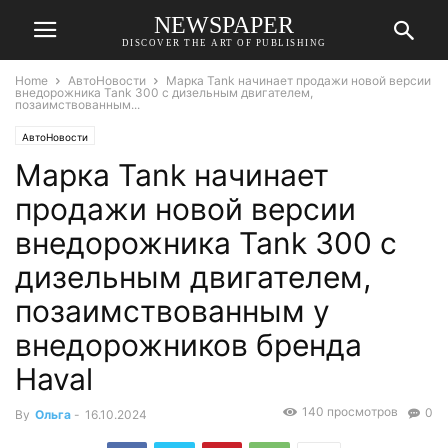
NEWSPAPER
DISCOVER THE ART OF PUBLISHING
Home
АвтоНовости
Марка Tank начинает продажи новой версии
внедорожника Tank 300 с дизельным двигателем,
позаимствованным...
АвтоНовости
Марка Tank начинает
продажи новой версии
внедорожника Tank 300 с
дизельным двигателем,
позаимствованным у
внедорожников бренда
Haval
140 просмотров
0
By
Ольга
-
16.10.2024