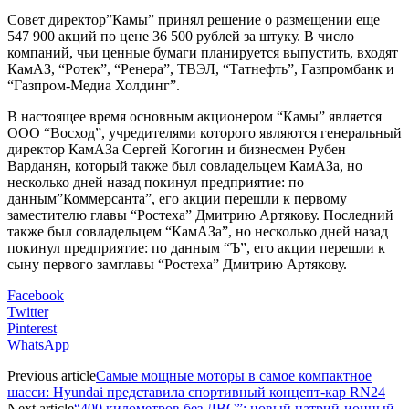
Совет директор”Камы” принял решение о размещении еще
547 900 акций по цене 36 500 рублей за штуку. В число
компаний, чьи ценные бумаги планируется выпустить, входят
КамАЗ, “Ротек”, “Ренера”, ТВЭЛ, “Татнефть”, Газпромбанк и
“Газпром-Медиа Холдинг”.
В настоящее время основным акционером “Камы” является
ООО “Восход”, учредителями которого являются генеральный
директор КамАЗа Сергей Когогин и бизнесмен Рубен
Варданян, который также был совладельцем КамАЗа, но
несколько дней назад покинул предприятие: по
данным”Коммерсанта”, его акции перешли к первому
заместителю главы “Ростеха” Дмитрию Артякову. Последний
также был совладельцем “КамАЗа”, но несколько дней назад
покинул предприятие: по данным “Ъ”, его акции перешли к
сыну первого замглавы “Ростеха” Дмитрию Артякову.
Facebook
Twitter
Pinterest
WhatsApp
Previous article
Самые мощные моторы в самое компактное
шасси: Hyundai представила спортивный концепт-кар RN24
Next article
“400 километров без ДВС”: новый натрий-ионный