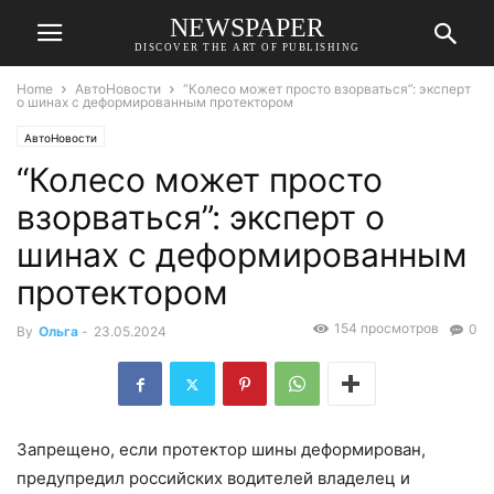
NEWSPAPER
DISCOVER THE ART OF PUBLISHING
Home
АвтоНовости
“Колесо может просто взорваться”: эксперт
о шинах с деформированным протектором
АвтоНовости
“Колесо может просто
взорваться”: эксперт о
шинах с деформированным
протектором
154 просмотров
0
By
Ольга
-
23.05.2024
Запрещено, если протектор шины деформирован,
предупредил российских водителей владелец и