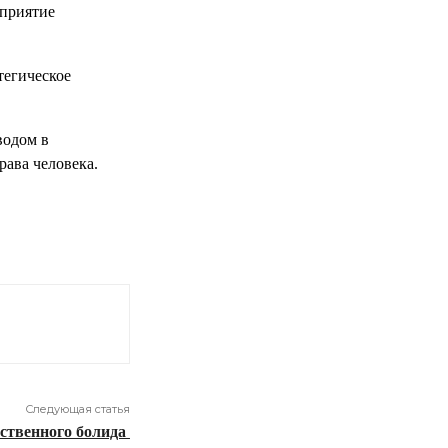
дприятие
тегическое
водом в
рава человека.
Следующая статья
бственного болида