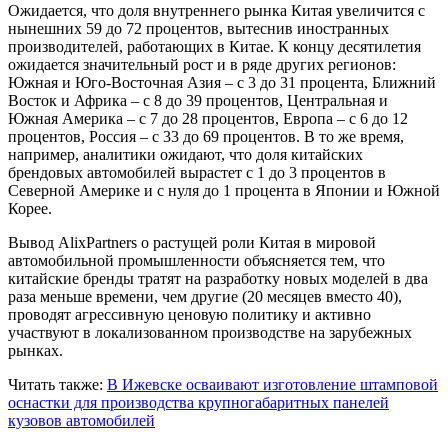
Ожидается, что доля внутреннего рынка Китая увеличится с
нынешних 59 до 72 процентов, вытеснив иностранных
производителей, работающих в Китае. К концу десятилетия
ожидается значительный рост и в ряде других регионов:
Южная и Юго-Восточная Азия – с 3 до 31 процента, Ближний
Восток и Африка – с 8 до 39 процентов, Центральная и
Южная Америка – с 7 до 28 процентов, Европа – с 6 до 12
процентов, Россия – с 33 до 69 процентов. В то же время,
например, аналитики ожидают, что доля китайских
брендовых автомобилей вырастет с 1 до 3 процентов в
Северной Америке и с нуля до 1 процента в Японии и Южной
Корее.
Вывод AlixPartners о растущей роли Китая в мировой
автомобильной промышленности объясняется тем, что
китайские бренды тратят на разработку новых моделей в два
раза меньше времени, чем другие (20 месяцев вместо 40),
проводят агрессивную ценовую политику и активно
участвуют в локализованном производстве на зарубежных
рынках.
Читать также:
В Ижевске осваивают изготовление штамповой
оснастки для производства крупногабаритных панелей
кузовов автомобилей