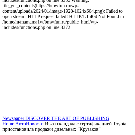
includes/functions.php on line 3352 Warning:
file_get_contents(https://bmwfun.ru/wp-
content/uploads/2024/01/image-1928-1024x604.png): Failed to
open stream: HTTP request failed! HTTP/1.1 404 Not Found in
/home/m/mamama1w/bmwfun.ru/public_html/wp-
includes/functions.php on line 3372
Newspaper
DISCOVER THE ART OF PUBLISHING
Home
АвтоНовости
Из-за скандала с сертификацией Toyota
приостановила продажи дизельных “Крузаков”