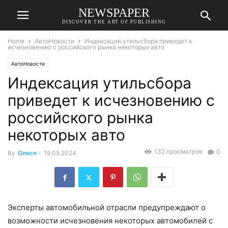
NEWSPAPER
DISCOVER THE ART OF PUBLISHING
Home
АвтоНовости
Индексация утильсбора приведет к
исчезновению с российского рынка некоторых авто
АвтоНовости
Индексация утильсбора
приведет к исчезновению с
российского рынка
некоторых авто
132 просмотров
0
By
Олеся
-
19.05.2024
Эксперты автомобильной отрасли предупреждают о
возможности исчезновения некоторых автомобилей с