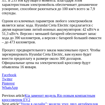
л.с. и 255 Нм крутящего момента. Благодаря этим
характеристикам электромобиль обеспечивает динамичное
ускорение, способное разогнаться до 100 км/ч всего за 7,9
секунды.
Одним из ключевых параметров любого электромобиля
является запас хода. Hyundai Creta Electric предлагается с
двумя вариантами литий-ионных аккумуляторов: 42 кВт/ч и
51,3 кВт/ч. Версия с меньшей батареей обеспечивает запас
хода до 390 километров, а версия с батареей большей емкости
– до 473 километров.
Процесс предварительного заказа максимально прост. Чтобы
зарезервировать Hyundai Creta Electric, вам нужно будет
внести предоплату в размере около 300 долларов.
Официальные цены на электрический кроссовер будут
объявлены 16 января.
Facebook
Twitter
Pinterest
WhatsApp
Previous article
Kia заменит модель Rio новым компактным
кроссовером EV2
Next article
“Ушли в онлайн”: модели этих двух автобрендов