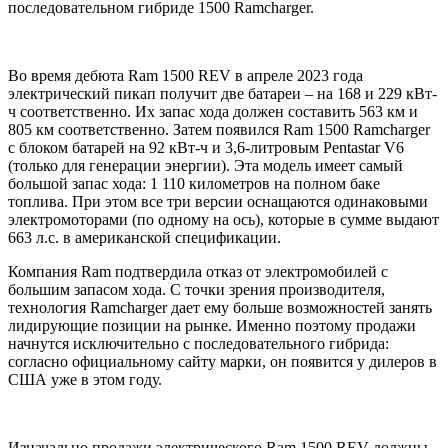
последовательном гибриде 1500 Ramcharger.
Во время дебюта Ram 1500 REV в апреле 2023 года
электрический пикап получит две батареи – на 168 и 229 кВт-
ч соответственно. Их запас хода должен составить 563 км и
805 км соответственно. Затем появился Ram 1500 Ramcharger
с блоком батарей на 92 кВт-ч и 3,6-литровым Pentastar V6
(только для генерации энергии). Эта модель имеет самый
большой запас хода: 1 110 километров на полном баке
топлива. При этом все три версии оснащаются одинаковыми
электромоторами (по одному на ось), которые в сумме выдают
663 л.с. в американской спецификации.
Компания Ram подтвердила отказ от электромобилей с
большим запасом хода. С точки зрения производителя,
технология Ramcharger дает ему больше возможностей занять
лидирующие позиции на рынке. Именно поэтому продажи
начнутся исключительно с последовательного гибрида:
согласно официальному сайту марки, он появится у дилеров в
США уже в этом году.
Изначально продажи электрического Ram 1500 REV должны