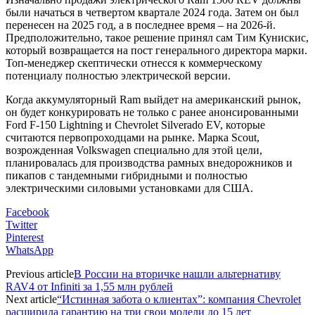
были начаться в четвертом квартале 2024 года. Затем он был
перенесен на 2025 год, а в последнее время – на 2026-й.
Предположительно, такое решение принял сам Тим Кунискис,
который возвращается на пост генерального директора марки.
Топ-менеджер скептически отнесся к коммерческому
потенциалу полностью электрической версии.
Когда аккумуляторный Ram выйдет на американский рынок,
он будет конкурировать не только с ранее анонсированными
Ford F-150 Lightning и Chevrolet Silverado EV, которые
считаются первопроходцами на рынке. Марка Scout,
возрожденная Volkswagen специально для этой цели,
планировалась для производства рамных внедорожников и
пикапов с тандемными гибридными и полностью
электрическими силовыми установками для США.
Facebook
Twitter
Pinterest
WhatsApp
Previous article
В России на вторичке нашли альтернативу
RAV4 от Infiniti за 1,55 млн рублей
Next article
“Истинная забота о клиентах”: компания Chevrolet
расширила гарантию на три свои модели до 15 лет