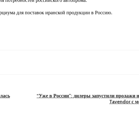
я потребностей российского автопрома.
рциума для поставок иранской продукции в Россию.
лась
“Уже в России”: дилеры запустили продажи 
Tavendor с 