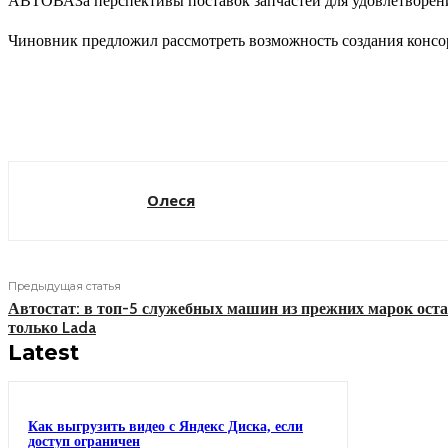
АВТОВАЗа перспективы поставок запчастей для удовлетворени
Чиновник предложил рассмотреть возможность создания консо
Поделиться
Олеся
Предыдущая статья
Автостат: в топ-5 служебных машин из прежних марок оста
только Lada
Latest
Как выгрузить видео с Яндекс Диска, если
доступ ограничен