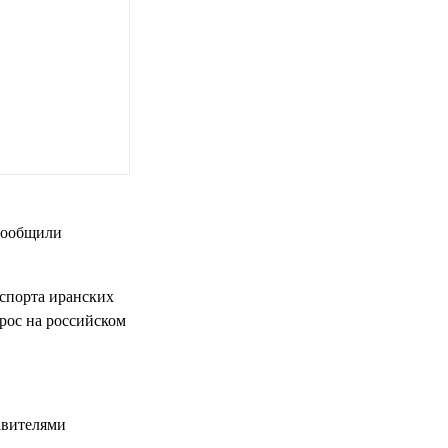
 сообщили
кспорта иранских
рос на российском
авителями