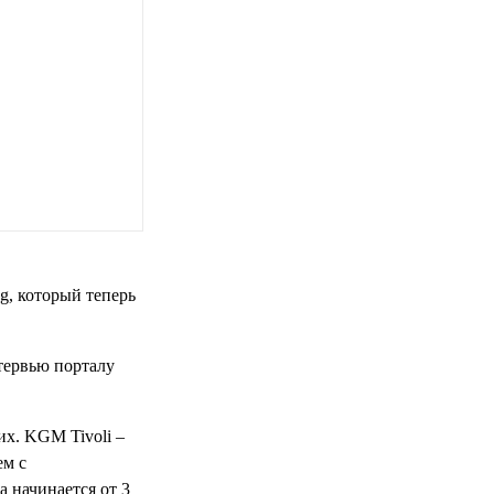
g, который теперь
тервью порталу
их. KGM Tivoli –
ем с
 начинается от 3