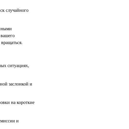
иск случайного
енными
 вашего
 вращаться.
ных ситуациях,
ьной заслонкой и
овки на короткие
смиссии и