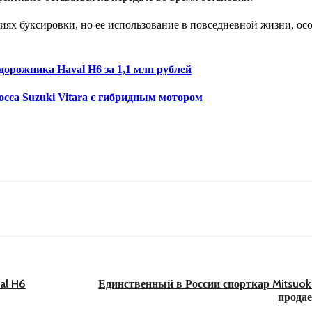
иях буксировки, но ее использование в повседневной жизни, ос
орожника Haval H6 за 1,1 млн рублей
сса Suzuki Vitara с гибридным мотором
al H6
Единственный в России спорткар Mitsuok
продае