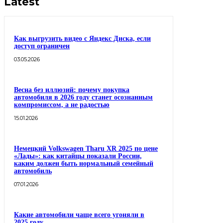
Latest
Как выгрузить видео с Яндекс Диска, если
доступ ограничен
03.05.2026
Весна без иллюзий: почему покупка
автомобиля в 2026 году станет осознанным
компромиссом, а не радостью
15.01.2026
Немецкий Volkswagen Tharu XR 2025 по цене
«Лады»: как китайцы показали России,
каким должен быть нормальный семейный
автомобиль
07.01.2026
Какие автомобили чаще всего угоняли в
2025 году