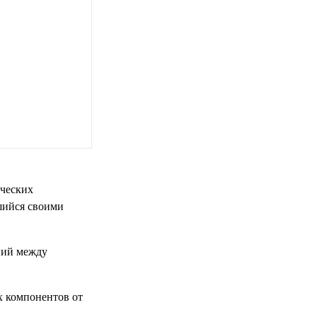
ических
шийся своими
ний между
х компонентов от