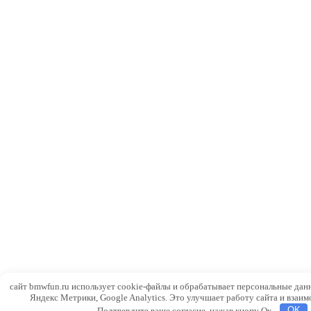
сайт bmwfun.ru использует cookie-файлы и обрабатывает персональные дан
Яндекс Метрики, Google Analytics. Это улучшает работу сайта и взаим
Подтвердите ваше согласие, нажав кнопу Ок.
OK