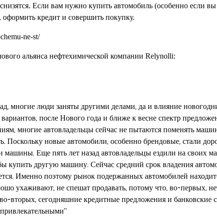
снизятся. Если вам нужно купить автомобиль (особенно если вы
, оформить кредит и совершить покупку.
ового альянса нефтехимической компании Relynolli:
пад, многие люди заняты другими делами, да и влияние новогодн
вариантов, после Нового года и ближе к весне спектр предложе
иям, многие автовладельцы сейчас не пытаются поменять машин
ть. Поскольку новые автомобили, особенно брендовые, стали доро
и машины. Еще пять лет назад автовладельцы ездили на своих м
тобы купить другую машину. Сейчас средний срок владения авто
ается. Именно поэтому рынок подержанных автомобилей находит
ошо ухаживают, не спешат продавать, потому что, во-первых, н
во-вторых, сегодняшние кредитные предложения и банковские с
привлекательными”