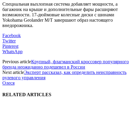
Специальная выхлопная система добавляет мощности, а
багажник на крыше и дополнительные фары расширяют
возможности. 17-дюймовые колесные диски с шинами
Yokohama Geolander M/T завершают образ настоящего
внедорожника.
Facebook
Twitter
Pinterest
WhatsApp
Previous article
Крупный, флагманский кроссовер популярного
бренда неожиданно подешевел в России
Next article
Эксперт рассказал, как определить неисправность
рулевого управления
Олеся
RELATED ARTICLES